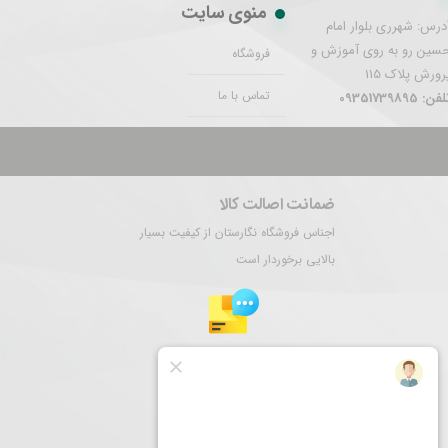
منوی سایت
درس: شهرری بلوار امام
سین رو به روی آموزش و
فروشگاه
رورش پلاک 115
تماس با ما
فن: 09351739895
تمام حقوق این سایت برای نگارستان ری محفوظ است.
ضمانت اصالت کالا
اجناس فروشگاه نگارستان از کیفیت بسیار
بالایی برخوردار است