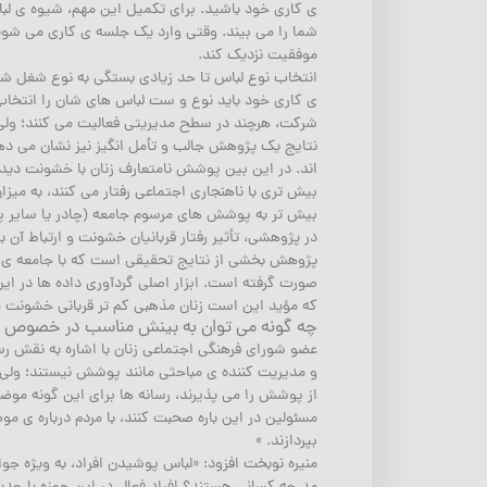
ی کاری خود باشید. برای تکمیل این مهم، شیوه ی لبا
شما را می بیند. وقتی وارد یک جلسه ی کاری می شوی
موفقیت نزدیک کند.
انتخاب نوع لباس تا حد زیادی بستگی به نوع شغل شم
ی کاری خود باید نوع و ست لباس های شان را انتخاب کن
شرکت، هرچند در سطح مدیریتی فعالیت می کنند؛ ولی
اند. در این بین پوشش نامتعارف زنان با خشونت دیدگ
بیش تری با ناهنجاری اجتماعی رفتار می کنند، به میز
بیش تر به پوشش های مرسوم جامعه (چادر یا سایر پ
در پژوهشی، تأثیر رفتار قربانیان خشونت و ارتباط آن 
صورت گرفته است. ابزار اصلی گردآوری داده ها در ا
که مؤید این است زنان مذهبی کم تر قربانی خشونت می شوند. (com
چه گونه می توان به بینش مناسب در خصوص
عضو شورای فرهنگی اجتماعی زنان با اشاره به نقش رس
و مدیریت کننده ی مباحثی مانند پوشش نیستند؛ ولی مب
از پوشش را می پذیرند، رسانه ها برای این گونه موضو
مسئولین در این باره صحبت کنند، با مردم درباره ی 
بپردازند. »
منیره نوبخت افزود: «لباس پوشیدن افراد، به ویژه جو