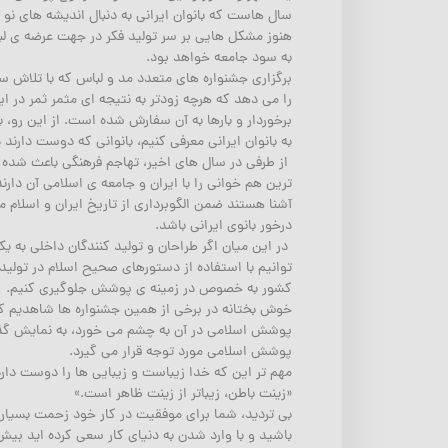
سال هاست که بانوان ایرانی به دنبال اندیشه های نو 
هنوز مشکل هایی بر سر تولید فکر در جهت عرضه ی لب
به سود جامعه خواهد بود.
برگزاری جشنواره های متعدد مد و لباس که با تلاش س
را می دهد که هرچه زودتر به نتیجه ای مثمر ثمر در ا
برخوردار و بارها به آن سفارش شده است. از این رو
به بانوان ایرانی معرفی کنیم، بانوانی که دوست دار
از طرفی در سال های اخیر، تهاجم فرهنگی باعث شده ا
ترین هم خوانی را با ایران و جامعه ی اسلامی آن دار
آشنا هستند ضمن الگوبرداری از تاریخ ایران و اسلام 
درخور بانوی ایرانی باشد.
در این میان اگر طراحان و تولید کنندگان داخلی به 
توانیم با استفاده از دستورهای صحیح اسلام در تولی
کشور به خصوص در زمینه ی پوشش جلوگیری کنیم.
پوشش اسلامی در آن به چشم می خورد، به نمایش گذ
پوشش اسلامی مورد توجه قرار می گیرد.
مهم تر این که خدا زیباست و زیبایی ها را دوست دارد
«زینت باطن، زیباتر از زینت ظاهر است.»
بی تردید، شما برای موفقیت در کار خود زحمت بسیاری
باشید و با وارد شدن به دنیای کار سعی کرده اید بیش