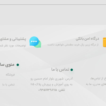
پشتیبانی و مشاور
درگاه امن بانکی
از درگاه زرین پال خرید مطمئنی خواهید داشت
توضیحات مورد نظر شما 
منوی سا
تماس با ما
فروشگاه
از لباس‌ها،
آدرس: شهرری بلوار امام حسین رو
های مدرن، ما به
به روی آموزش و پرورش پلاک 115
تماس با ما
تلفن: 09351739895