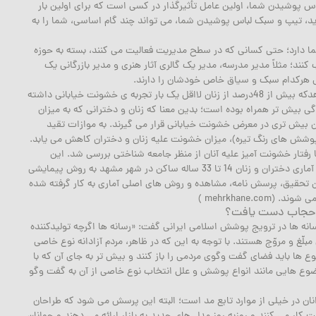
س پوشیدن شما، اولین عامل تأثیرگذار در کسی است که برای اولین بار
د، تیپ و سبک لباس پوشیدن شما، می تواند چند گام اساسی، شما را به
ا دارد؛ حتی کسانی که در سطح مدیریت فعالیت می کنند، بسته به حوزه
ند؛ مثلاً مدیر مدرسه، مدیر یک گالری آثار هنری و مدیر بازرگانی یک
 هرکدام سبک و سیاق خاص خودشان را دارند.
نتایج یک پژوهش جالب و تأمل انگیز نیز نشان می دهدکه بیش از 48درصد از زنان لااقل یک بار تجربه ی خشونت خیابانی داشته
ی بیش تر همراه بوده است؛ بدین معنا که زنان و دخترانی که به میزان
ان بیش تری در معرض خشونت خیابانی قرار می گیرند. به موازات تقید
وشش های رنگ تیره)، میزان خشونت علیه زنان و دختران کاهش می یابد.
با رفتار خشونت آمیز علیه آنان از منظر جامعه شناختی بررسی شد. این
پژوهش بخشی از نتایج تحقیقی است که با جامعه ی آماری دختران و زنان 14 تا 33 ساله ساکن در شهر مشهد به روش پیمایشی
ین تحقیق، پرسش نامه، مشاهده و روش های اصلی آماری به کار گرفته شده
mehrkhane. )
 حجاب دست یافت؟
انه ها در ترویج پوشش اسلامی ایرانی گفت: «رسانه ها اگرچه تولیدکننده
لّغ و مروّج هستند. با توجه به این که در ظاهر، مردم آزادانه نوع خاصی
ع ها باید فضای گفت وگوی مردمی را باز کنند و بیش تر به جای آن که با
موضوع هایی مانند انواع پوشش و علل انتخاب نوع خاصی از آن به گفت وگو
انان در خیلی از موارد تابع مد است؛ البته این پرسش می شود که طراحان