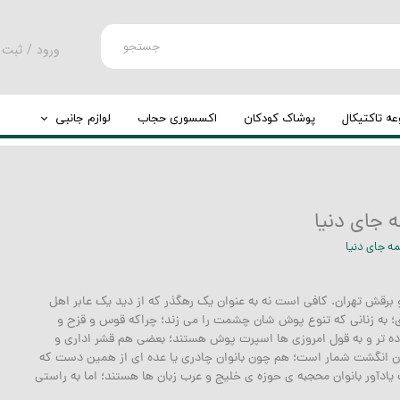
جستجو
ورود
/
ثبت 
حساب کارب
تغییر گذر و
ه تاکتیکال
پوشاک کودکان
اکسسوری حجاب
لوازم جانبی
سفارشات
کوله پشتی
خروج از حس
چرخ کوله
 جای دنیا
مه جای دنیا
 برقش تهران. کافی است نه به عنوان یک رهگذر که از دید یک عابر اهل
ی؛ به زنانی که تنوع پوش شان چشمت را می زند؛ چراکه قوس و قزح و
اده تر و به قول امروزی ها اسپرت پوش هستند؛ بعضی هم قشر اداری و
دشان انگشت شمار است؛ هم چون بانوان چادری یا عده ای از همین دست که
 یادآور بانوان محجبه ی حوزه ی خلیج و عرب زبان ها هستند؛ اما به راستی