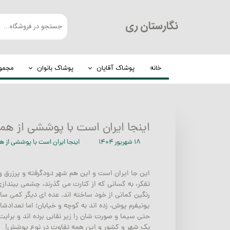
​نگارستان ری
خانه
پوشاک آقایان
پوشاک بانوان
مجموع
کت و شلوار
چادر
شلوار مردانه
روسری
اینجا ایران است با پوششی از همه
لباس گرم
عبا
۱۸ شهریور ۱۴۰۴
اینجا ایران است با پوششی از ه
پیراهن مردانه
مانتو
الیافی
این جا ایران است و این هم شهر دودگرفته و پرزرق و
تفکر، به کسانی که از کنارت می گذرند، چشمی بینداز
تیشرت
رنگین کمانی از خود ساخته اند. عده ای دیگر کمی س
یونیفرم پوش، زده اند به کوچه و خیابان؛ اما تعدا
بلوز مردانه
حتی سیما و صورت شان را زیر نقابی برده اند و برایت
یک شهر و کشور و این همه تفاوت در نوع پوشش!