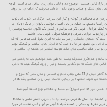
در بازار لباس هستند. موضوع مد و لباس برای زنان ایرانی جدی است؛ گرچه
اس های شیک و جذاب وجود دارد؛ اما باید پذیرفت که ادامه ی این روند
ازمان های مختلف در گوشه و کنار این سرزمین برگزار می شود، این نوید
ین راستا برسیم. بی شک، در دین اسلام، پوشش بانوان از جایگاه ویژه ای
، به کمک طراحان خوش فکر می توانیم در کشور یک الگوی مناسب پوشش را
ند در چارچوب موازین شرعی و فرهنگ شرقی، خوش لباس باشند.
ست که مدهای مختلفی از سراسر دنیا به ایران نفوذ کند، مدهایی که کم
ند، از این رو، حضور طراحان داخلی که با ارزش های اسلامی و فرهنگ بومی
می تواند راهکار مناسبی برای حفظ هویت اسلامی در جامعه ی اسلامی و
یک ثبات و هم فکری مشترک برسند، به طور حتم خواهیم دید به راحتی می
د لباس های شیک به خودکفایی رسیده و نیز از ورود فرهنگ غرب به داخل
خوش بختانه در برخی از همین جشنواره ها شاهدیم که گاهی بیش از 33 مدل چادر، مانتوی اسلامی و مدل لباس که تنوع و
اشته می شود. اسلام، دین زیبایی هاست، پس روان شناسی رنگ ها در
. همان طور که امام علی(ع) در خطبه ی هفتادم نهج البلاغه فرمودند:
 کشیده اید؛ سال ها درس خوانده اید تا بالاترین دانش علمی را داشته
 ترین تجربه ی ممکن را کسب کنید تا فردی موفق و قابل اعتماد در حوزه