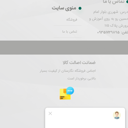
تماس با ما
منوی سایت
درس: شهرری بلوار امام
سین رو به روی آموزش و
فروشگاه
رورش پلاک 115
تماس با ما
فن: 09351739895
تمام حقوق این سایت برای نگارستان ری محفوظ است.
ضمانت اصالت کالا
اجناس فروشگاه نگارستان از کیفیت بسیار
بالایی برخوردار است