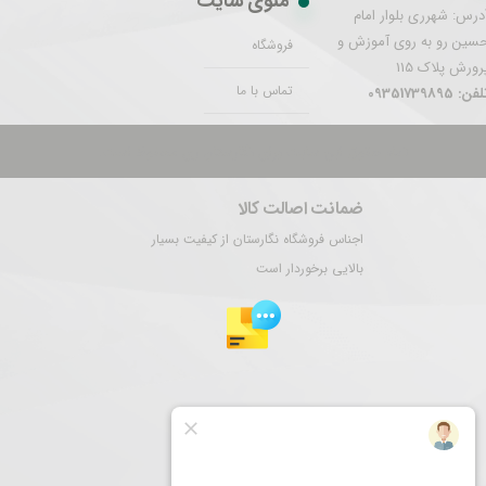
منوی سایت
درس: شهرری بلوار امام
سین رو به روی آموزش و
فروشگاه
رورش پلاک 115
تماس با ما
فن: 09351739895
تمام حقوق این سایت برای نگارستان ری محفوظ است.
ضمانت اصالت کالا
اجناس فروشگاه نگارستان از کیفیت بسیار
بالایی برخوردار است