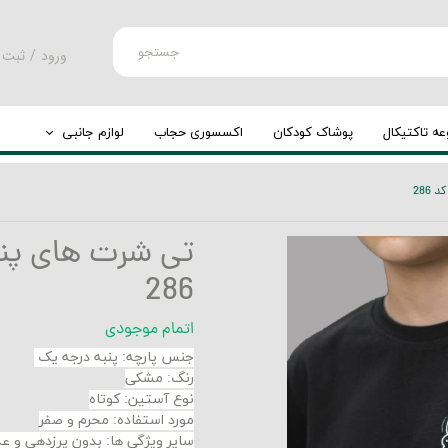
جستجو
ورود
/
ثبت 
حساب کارب
تغییر گذر و
ه تاکتیکال
پوشاک کودکان
اکسسوری حجاب
لوازم جانبی
سفارشات
کوله پشتی
286
خروج از حس
چرخ کوله
تی شرت های پنب
286
اتمام موجودی
جنس پارچه
:
پنبه درجه یک
رنگ: مشکی
نوع آستین: کوتاه
مورد استفاده: محرم و صفر
سایر ویژگی ها: بدون پرزدهی و 