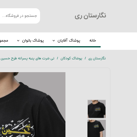
​نگارستان ری
خانه
پوشاک آقایان
پوشاک بانوان
مجموع
کت و شلوار
چادر
نگارستان ری
پوشاک کودکان
تی شرت های پنبه پسرانه طرح حسین کد 
شلوار مردانه
روسری
لباس گرم
عبا
پیراهن مردانه
مانتو
الیافی
تیشرت
بلوز مردانه