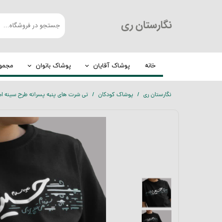
​نگارستان ری
خانه
پوشاک آقایان
پوشاک بانوان
مجموع
کت و شلوار
چادر
نگارستان ری
پوشاک کودکان
تی شرت های پنبه پسرانه طرح سینه ام م
شلوار مردانه
روسری
لباس گرم
عبا
پیراهن مردانه
مانتو
الیافی
تیشرت
بلوز مردانه