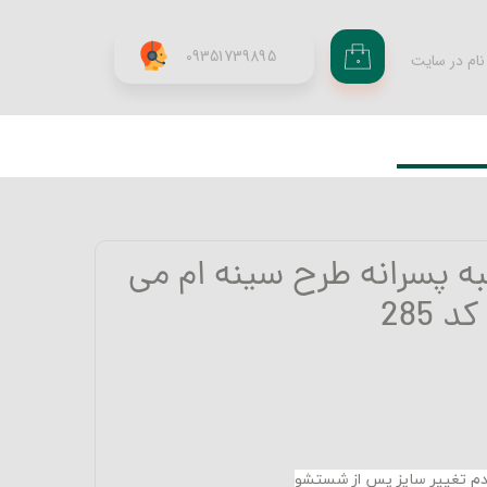
09351739895
نام در سایت
۰
ری من
اژه
اب کاربری
ه پسرانه طرح سینه ام می
 285
عدم تغییر سایز پس از شستشو