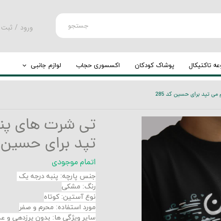
جستجو
ورود
/
ثبت 
حساب کارب
تغییر گذر و
ه تاکتیکال
پوشاک کودکان
اکسسوری حجاب
لوازم جانبی
سفارشات
کوله پشتی
ی تپد برای حسین کد 285
خروج از حس
چرخ کوله
تی شرت های پنب
تپد برای حسین کد
اتمام موجودی
جنس پارچه
:
پنبه درجه یک
رنگ: مشکی
نوع آستین: کوتاه
مورد استفاده: محرم و صفر
سایر ویژگی ها: بدون پرزدهی و 