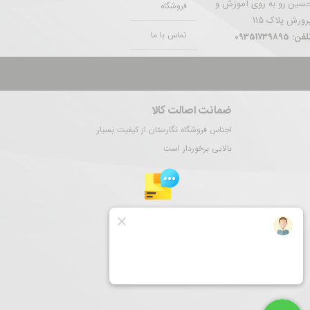
سین رو به روی آموزش و
فروشگاه
رورش پلاک 115
تماس با ما
فن: 09351739895
تمام حقوق این سایت برای نگارستان ری محفوظ است.
ضمانت اصالت کالا
اجناس فروشگاه نگارستان از کیفیت بسیار
بالایی برخوردار است