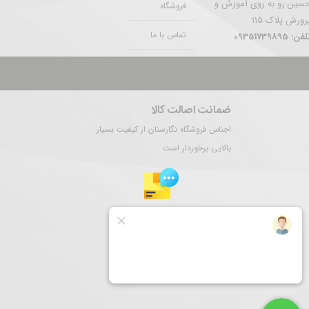
سین رو به روی آموزش و
فروشگاه
رورش پلاک 115
تماس با ما
فن: 09351739895
تمام حقوق این سایت برای نگارستان ری محفوظ است.
ضمانت اصالت کالا
اجناس فروشگاه نگارستان از کیفیت بسیار
بالایی برخوردار است