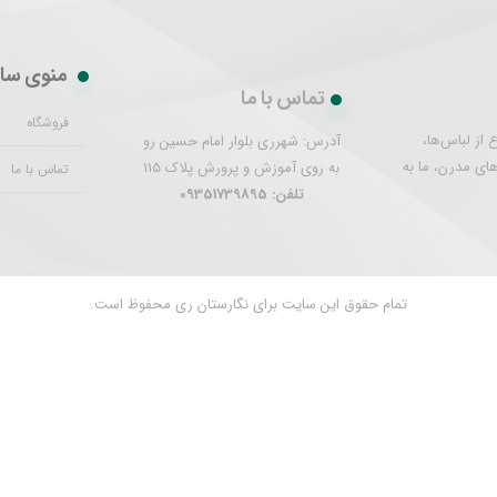
منوی سا
تماس با ما
فروشگاه
از لباس‌ها،
آدرس: شهرری بلوار امام حسین رو
های مدرن، ما به
به روی آموزش و پرورش پلاک 115
تماس با ما
تلفن: 09351739895
تمام حقوق این سایت برای نگارستان ری محفوظ است.