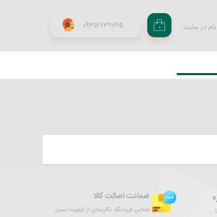
09351739895
نام در سایت
۰
ری من
اژه
اب کاربری
ضمانت اصالت کالا
ه
اجناس فروشگاه نگارستان از کیفیت بسیار
...