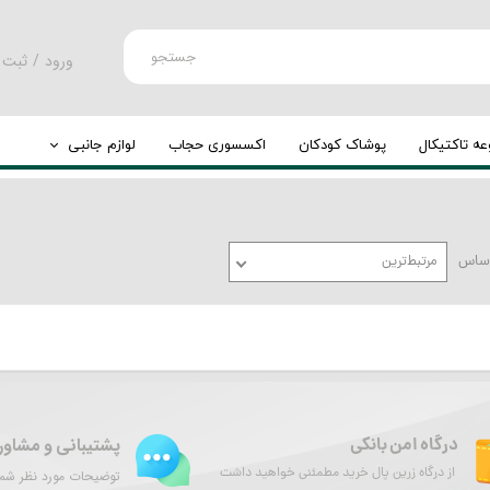
جستجو
ورود
/
ثبت 
حساب کارب
تغییر گذر و
ه تاکتیکال
پوشاک کودکان
اکسسوری حجاب
لوازم جانبی
سفارشات
کوله پشتی
خروج از حس
چرخ کوله
اساس
مرتبط‌ترین
پشتیبانی و مشاور
درگاه امن بانکی
از درگاه زرین پال خرید مطمئنی خواهید داشت
توضیحات مورد نظر شما 