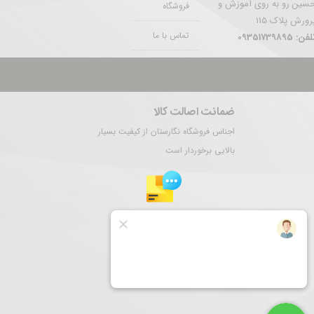
سین رو به روی آموزش و
فروشگاه
رورش پلاک 115
تماس با ما
فن: 09351739895
تمام حقوق این سایت برای نگارستان ری محفوظ است.
ضمانت اصالت کالا
اجناس فروشگاه نگارستان از کیفیت بسیار
بالایی برخوردار است