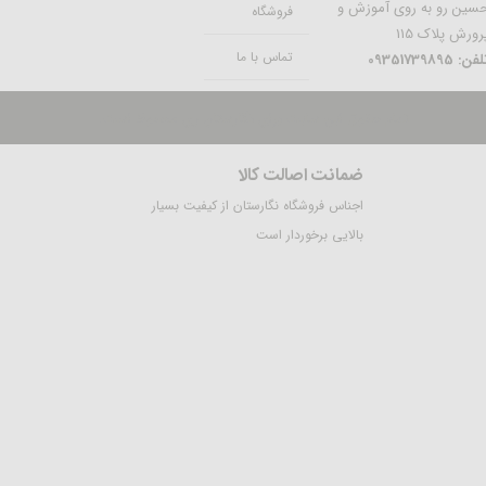
سین رو به روی آموزش و
فروشگاه
رورش پلاک 115
تماس با ما
فن: 09351739895
تمام حقوق این سایت برای نگارستان ری محفوظ است.
ضمانت اصالت کالا
اجناس فروشگاه نگارستان از کیفیت بسیار
بالایی برخوردار است