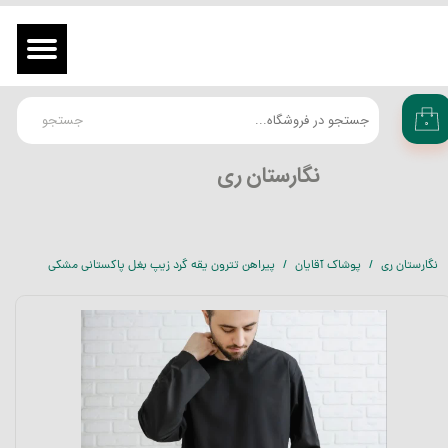
حساب کاربری من
ورود
/
ثبت نام در سایت
تغییر گذر واژه
جستجو
۰
سفارشات
​نگارستان ری
خروج از حساب کاربری
نگارستان ری
پوشاک آقایان
پیراهن تترون یقه گرد زیپ بغل پاکستانی مشکی