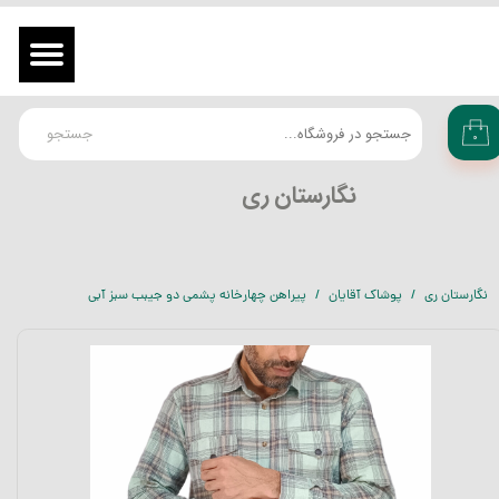
حساب کاربری من
ورود
/
ثبت نام در سایت
تغییر گذر واژه
جستجو
۰
سفارشات
​نگارستان ری
خروج از حساب کاربری
نگارستان ری
پوشاک آقایان
پیراهن چهارخانه پشمی دو جیبب سبز آبی