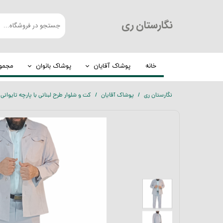
​نگارستان ری
خانه
پوشاک آقایان
پوشاک بانوان
مجموع
کت و شلوار
چادر
نگارستان ری
پوشاک آقایان
کت و شلوار طرح لبنانی با پارچه تایوان
شلوار مردانه
روسری
لباس گرم
عبا
پیراهن مردانه
مانتو
الیافی
تیشرت
بلوز مردانه