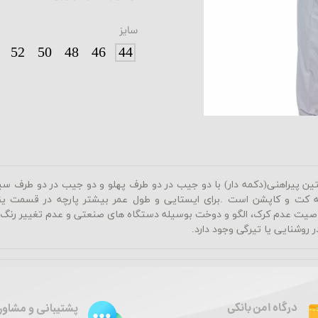
سایز
52
50
48
46
44
ن پیراهنی(دکمه دار) با دو جیب در دو طرف پهلو و دو جیب در دو طرف س
ه کت و کاپشن است
.
برای ایستایی و طول عمر بیشتر پارچه در قسمت یقه
خاصیت عدم کرک، الگو و دوخت بوسیله دستگاه های صنعتی و عدم تغییر رن
پشتیبانی و مشاور
درگاه امن بانکی