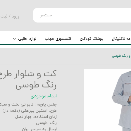
جستجو
ورود
/
ثبت 
حساب کارب
تغییر گذر و
ه تاکتیکال
پوشاک کودکان
اکسسوری حجاب
لوازم جانبی
سفارشات
کوله پشتی
ی و رنگ طوسی
خروج از حس
چرخ کوله
کت و شلوار طرح ل
رنگ طوسی
اتمام موجودی
جنس پارچه :
تایوانی لَخت و سب
طرح: آستین پیراهنی (دکمه دار)
زمان استفاده: چهار فصل
رنگ:
طوسی
ارسال به سراسر ایران