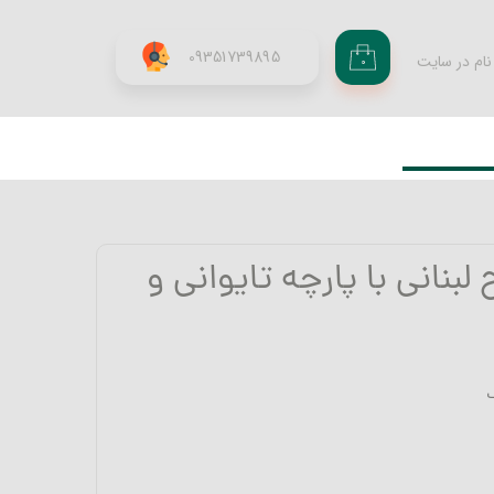
09351739895
نام در سایت
۰
ری من
اژه
اب کاربری
بنانی با پارچه تایوانی و
ک