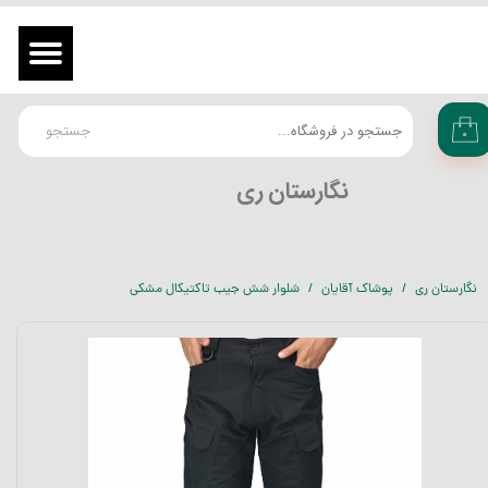
حساب کاربری من
ورود
/
ثبت نام در سایت
تغییر گذر واژه
جستجو
۰
سفارشات
​نگارستان ری
خروج از حساب کاربری
نگارستان ری
پوشاک آقایان
شلوار شش جیب تاکتیکال مشکی