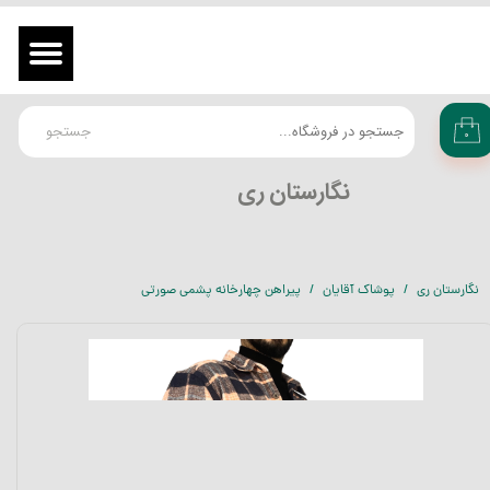
حساب کاربری من
ورود
/
ثبت نام در سایت
تغییر گذر واژه
جستجو
۰
سفارشات
​نگارستان ری
خروج از حساب کاربری
نگارستان ری
پوشاک آقایان
پیراهن چهارخانه پشمی صورتی