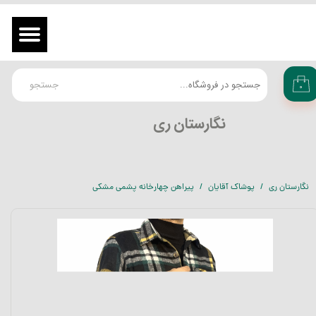
حساب کاربری من
ورود
/
ثبت نام در سایت
تغییر گذر واژه
جستجو
۰
سفارشات
​نگارستان ری
خروج از حساب کاربری
نگارستان ری
پوشاک آقایان
پیراهن چهارخانه پشمی مشکی