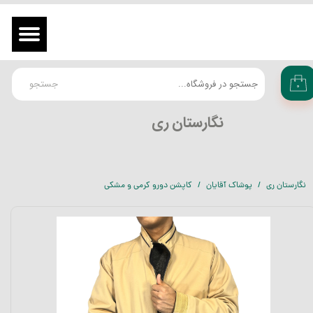
حساب کاربری من
ورود
/
ثبت نام در سایت
تغییر گذر واژه
جستجو
۰
سفارشات
​نگارستان ری
خروج از حساب کاربری
نگارستان ری
پوشاک آقایان
کاپشن دورو کرمی و مشکی