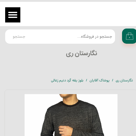
حساب کاربری من
ورود
/
ثبت نام در سایت
تغییر گذر واژه
جستجو
۰
سفارشات
​نگارستان ری
خروج از حساب کاربری
نگارستان ری
پوشاک آقایان
بلوز یقه گرد دنیم زغالی