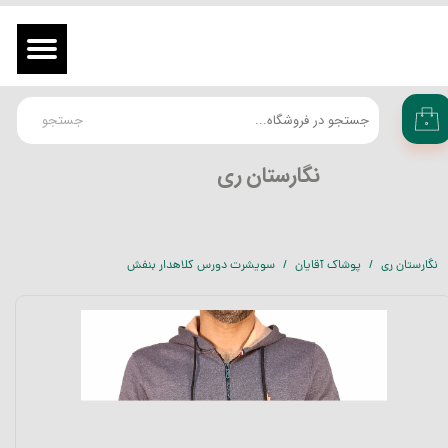
حساب کاربری من
ورود
/
ثبت نام در سایت
تغییر گذر واژه
جستجو
۰
سفارشات
​نگارستان ری
خروج از حساب کاربری
نگارستان ری
پوشاک آقایان
سویشرت دورس کلاهدار بنفش