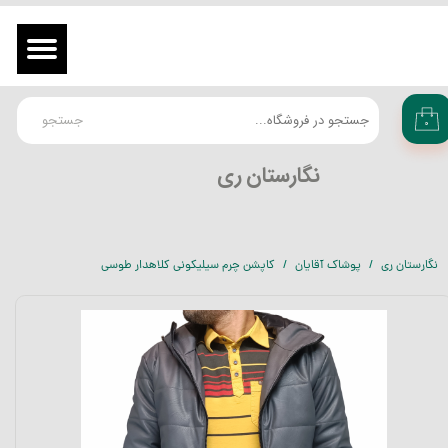
حساب کاربری من
ورود
/
ثبت نام در سایت
تغییر گذر واژه
جستجو
۰
سفارشات
​نگارستان ری
خروج از حساب کاربری
نگارستان ری
پوشاک آقایان
کاپشن چرم سیلیکونی کلاهدار طوسی