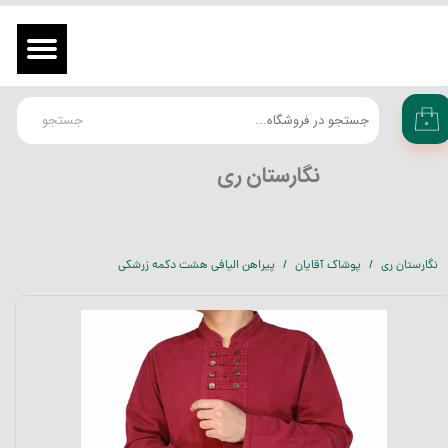
حساب کاربری من
ورود
/
ثبت نام در سایت
تغییر گذر واژه
جستجو
۰
سفارشات
​نگارستان ری
خروج از حساب کاربری
نگارستان ری
پوشاک آقایان
پیراهن الیافی هشت دکمه زرشکی