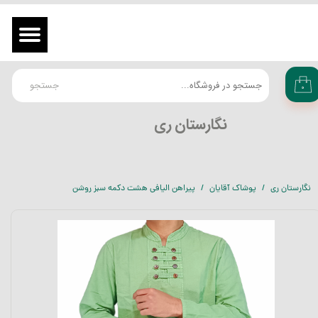
حساب کاربری من
ورود
/
ثبت نام در سایت
تغییر گذر واژه
جستجو
۰
سفارشات
​نگارستان ری
خروج از حساب کاربری
نگارستان ری
پوشاک آقایان
پیراهن الیافی هشت دکمه سبز روشن