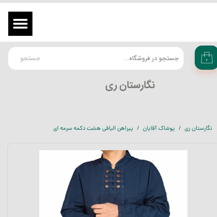
حساب کاربری من
ورود
/
ثبت نام در سایت
تغییر گذر واژه
جستجو
۰
سفارشات
​نگارستان ری
خروج از حساب کاربری
نگارستان ری
پوشاک آقایان
پیراهن الیافی هشت دکمه سرمه ای