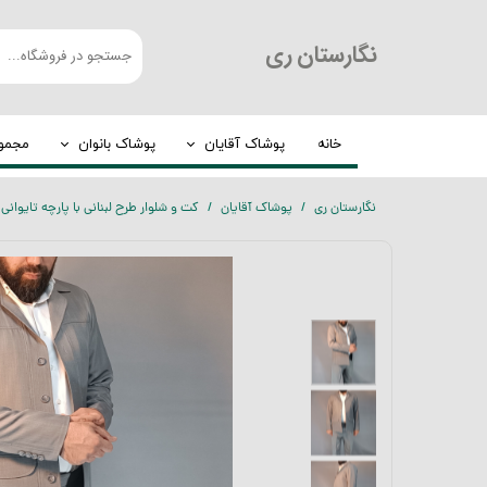
​نگارستان ری
خانه
پوشاک آقایان
پوشاک بانوان
مجموع
کت و شلوار
چادر
نگارستان ری
پوشاک آقایان
کت و شلوار طرح لبنانی با پارچه تایوان
شلوار مردانه
روسری
لباس گرم
عبا
پیراهن مردانه
مانتو
الیافی
تیشرت
بلوز مردانه