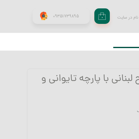
09351739895
نام در سایت
۰
ری من
اژه
اب کاربری
بنانی با پارچه تایوانی و
ک