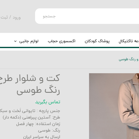
جستجو
ورود
/
ثبت 
حساب کارب
تغییر گذر و
ه تاکتیکال
پوشاک کودکان
اکسسوری حجاب
لوازم جانبی
سفارشات
کوله پشتی
ی و رنگ طوسی
خروج از حس
چرخ کوله
کت و شلوار طرح ل
رنگ طوسی
تماس بگیرید
جنس پارچه : تایوانی لَخت و سب
طرح: آستین پیراهنی (دکمه دار)
زمان استفاده: چهار فصل
رنگ: طوسی
ارسال به سراسر ایران