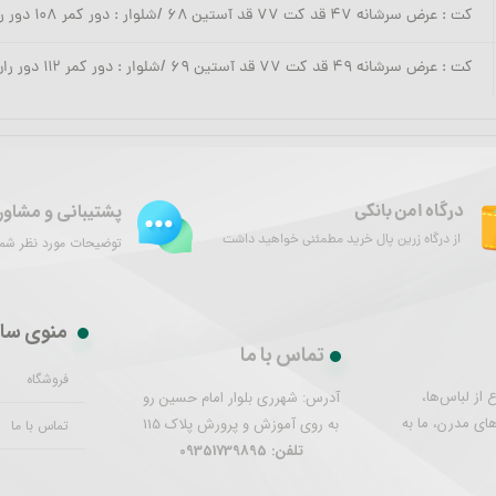
کت : عرض سرشانه ۴۷ قد کت ۷۷ قد آستین ۶۸ /شلوار : دور کمر ۱۰۸ دور ران ۷۶ قد ۱۱۰
کت : عرض سرشانه ۴۹ قد کت ۷۷ قد آستین ۶۹ /شلوار : دور کمر ۱۱۲ دور ران ۸۰ قد ۱۱۰
پشتیبانی و مشاور
درگاه امن بانکی
از درگاه زرین پال خرید مطمئنی خواهید داشت
توضیحات مورد نظر شما 
منوی سا
تماس با ما
فروشگاه
از لباس‌ها،
آدرس: شهرری بلوار امام حسین رو
های مدرن، ما به
به روی آموزش و پرورش پلاک 115
تماس با ما
تلفن: 09351739895