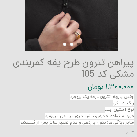
پیراهن تترون طرح یقه کمربندی
مشکی کد 105
۱,۳۰۰,۰۰۰ تومان
جنس پارچه
:
تترون درجه یک بروجرد
رنگ: مشکی
نوع آستین: بلند
مورد استفاده: محرم و صفر- اداری - رسمی - روزمره
سایر ویژگی ها: بدون پرزدهی و عدم تغییر سایز پس از شستشو
سایز