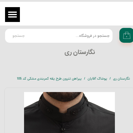
حساب کاربری من
ورود
/
ثبت نام در سایت
تغییر گذر واژه
جستجو
۰
سفارشات
​نگارستان ری
خروج از حساب کاربری
نگارستان ری
پوشاک آقایان
پیراهن تترون طرح یقه کمربندی مشکی کد 105