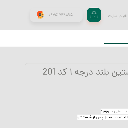
09351739895
نام در سایت
۰
ری من
اژه
اب کاربری
بلند درجه ۱ کد 201
- رسمی - روزمره
عدم تغییر سایز پس از شستشو