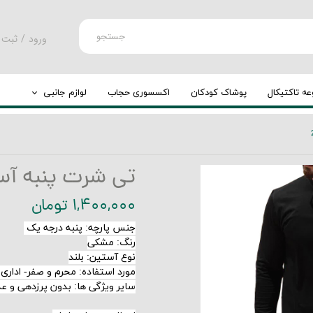
جستجو
ورود
/
ثبت 
حساب کارب
تغییر گذر و
ه تاکتیکال
پوشاک کودکان
اکسسوری حجاب
لوازم جانبی
سفارشات
کوله پشتی
خروج از حس
چرخ کوله
تی شرت پنبه آستین 
۱,۴۰۰,۰۰۰ تومان
جنس پارچه
:
پنبه درجه یک
رنگ: مشکی
نوع آستین: بلند
مورد استفاده: محرم و صفر- اداری 
سایر ویژگی ها: بدون پرزدهی و 