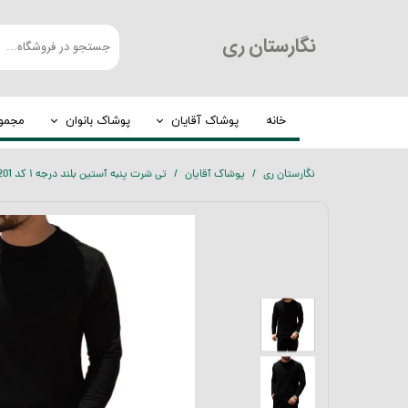
​نگارستان ری
خانه
پوشاک آقایان
پوشاک بانوان
مجموع
کت و شلوار
چادر
نگارستان ری
پوشاک آقایان
تی شرت پنبه آستین بلند درجه ۱ کد 201
شلوار مردانه
روسری
لباس گرم
عبا
پیراهن مردانه
مانتو
الیافی
تیشرت
بلوز مردانه