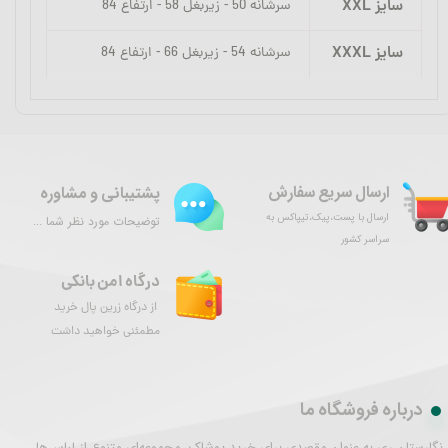
سایز XXL
سرشانه 50 - زیربغل 58 - ارتفاع 84
سایز XXXL
سرشانه 54 - زیربغل 66 - ارتفاع 84
ارسال سریع سفارش
پشتیبانی و مشاوره
ارسال با پست،پیک،تیپاکس به
توضیحات مورد نظر شما ...
سراسر کشور
درگاه امن بانکی
از درگاه زرین پال خرید
مطمئنی خواهید داشت
درباره فروشگاه ما
نگارستان ری به عنوان مقصدی برای خرید پوشاک، مجموعه‌ای متنوع از لباس‌ها،