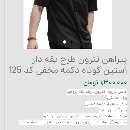
پیراهن تترون طرح یقه دار
آستین کوتاه دکمه مخفی کد 125
۱,۳۰۰,۰۰۰ تومان
جنس پارچه
:
تترون درجه یک بروجرد
رنگ: مشکی
طرح: یقه دار دکمه مخفی
نوع آستین: بلند
مورد استفاده: محرم و صفر- اداری - رسمی - روزمره
سایر ویژگی ها: بدون پرزدهی و عدم تغییر سایز پس از شستشو