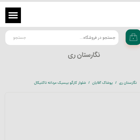
حساب کاربری من
ورود
/
ثبت نام در سایت
تغییر گذر واژه
جستجو
۰
سفارشات
​نگارستان ری
خروج از حساب کاربری
نگارستان ری
پوشاک آقایان
شلوار کارگو بیسیک مردانه تاکتیکال